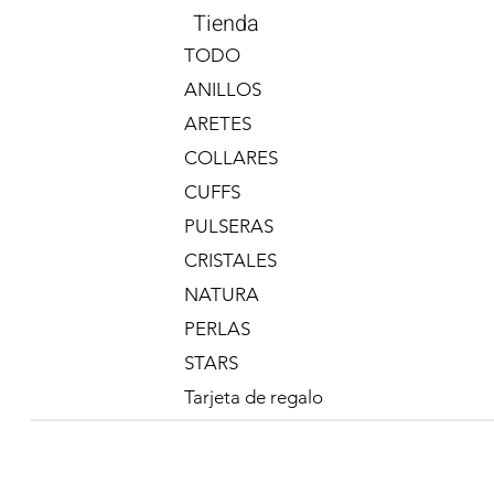
Tienda
TODO
ANILLOS
ARETES
COLLARES
CUFFS
PULSERAS
CRISTALES
Anillo Triple
Precio
$400.00
NATURA
PERLAS
STARS
Tarjeta de regalo