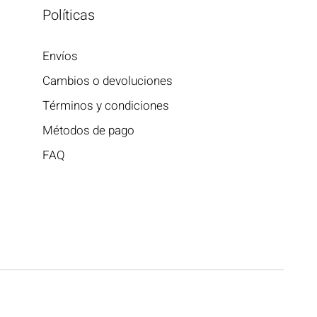
Políticas
Envíos
Cambios o devoluciones
Términos y condiciones
Métodos de pago
FAQ
Anillo Fluorita
Precio
$400.00