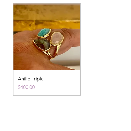
Anillo Triple
Anillo Fluorita
Precio
Precio
$400.00
$400.00