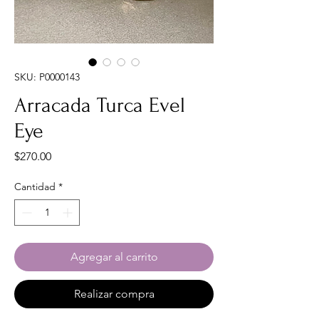
SKU: P0000143
Arracada Turca Evel
Eye
Precio
$270.00
Cantidad
*
Agregar al carrito
Realizar compra