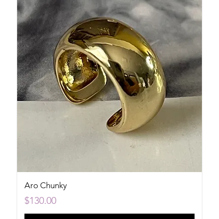
Aro Chunky
Precio
$130.00