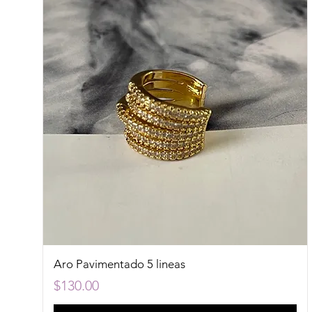
Aro Pavimentado 5 lineas
Precio
$130.00