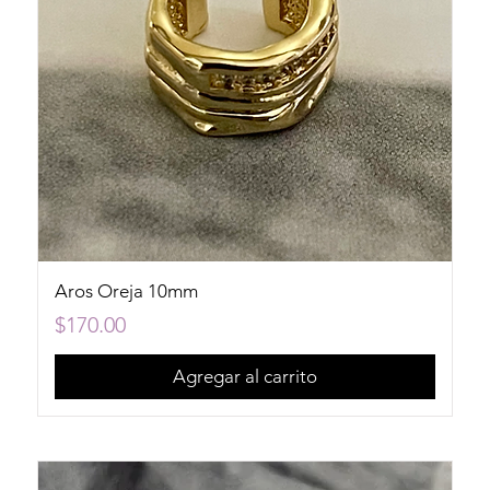
Aros Oreja 10mm
Precio
$170.00
Agregar al carrito