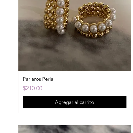
Par aros Perla
Precio
$210.00
Agregar al carrito