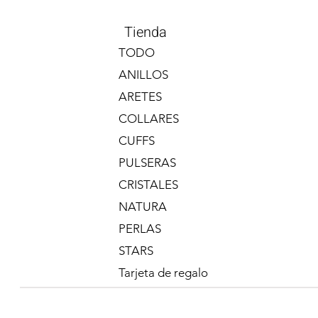
Tienda
TODO
ANILLOS
ARETES
COLLARES
CUFFS
PULSERAS
CRISTALES
Anillo Triple
Precio
$400.00
NATURA
PERLAS
STARS
Tarjeta de regalo