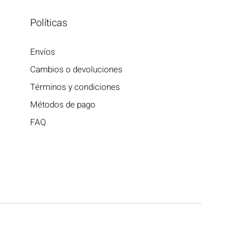
Políticas
Envíos
Cambios o devoluciones
Términos y condiciones
Métodos de pago
FAQ
Anillo Fluorita
Precio
$400.00