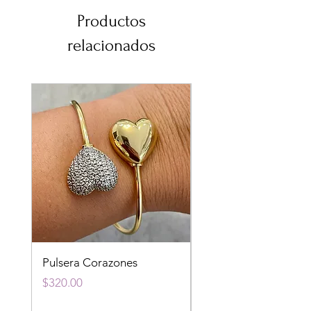
ensucien.
Productos
relacionados
Pulsera Corazones
Pulsera Florencia
Precio
Precio
$320.00
$320.00