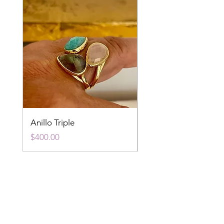
Anillo Triple
Anillo Fluorita
Precio
Precio
$400.00
$400.00