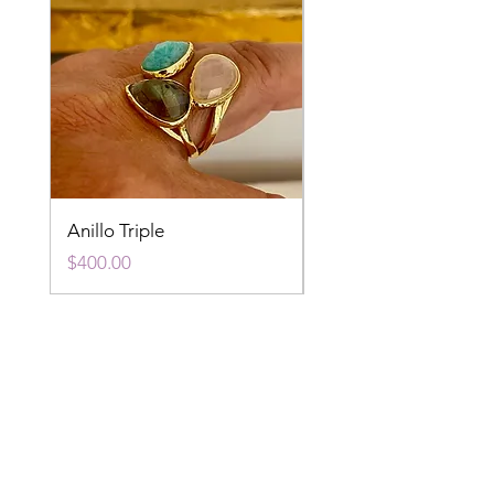
Anillo Triple
Anillo Fluorita
Precio
Precio
$400.00
$400.00