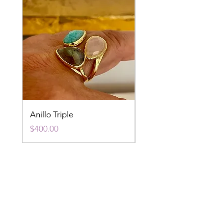
Anillo Triple
Anillo Fluorita
Precio
Precio
$400.00
$400.00